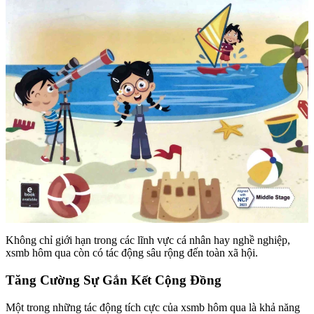
Không chỉ giới hạn trong các lĩnh vực cá nhân hay nghề nghiệp,
xsmb hôm qua còn có tác động sâu rộng đến toàn xã hội.
Tăng Cường Sự Gắn Kết Cộng Đồng
Một trong những tác động tích cực của xsmb hôm qua là khả năng