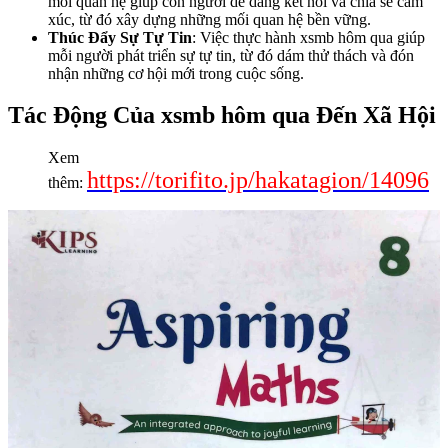
mối quan hệ giúp con người dễ dàng kết nối và chia sẻ cảm
xúc, từ đó xây dựng những mối quan hệ bền vững.
Thúc Đẩy Sự Tự Tin
: Việc thực hành xsmb hôm qua giúp
mỗi người phát triển sự tự tin, từ đó dám thử thách và đón
nhận những cơ hội mới trong cuộc sống.
Tác Động Của xsmb hôm qua Đến Xã Hội
Xem
https://torifito.jp/hakatagion/14096
thêm: