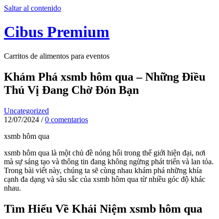
Saltar al contenido
Cibus Premium
Carritos de alimentos para eventos
Khám Phá xsmb hôm qua – Những Điều
Thú Vị Đang Chờ Đón Bạn
Uncategorized
12/07/2024
/
0 comentarios
xsmb hôm qua
xsmb hôm qua là một chủ đề nóng hổi trong thế giới hiện đại, nơi
mà sự sáng tạo và thông tin đang không ngừng phát triển và lan tỏa.
Trong bài viết này, chúng ta sẽ cùng nhau khám phá những khía
cạnh đa dạng và sâu sắc của xsmb hôm qua từ nhiều góc độ khác
nhau.
Tìm Hiểu Về Khái Niệm xsmb hôm qua