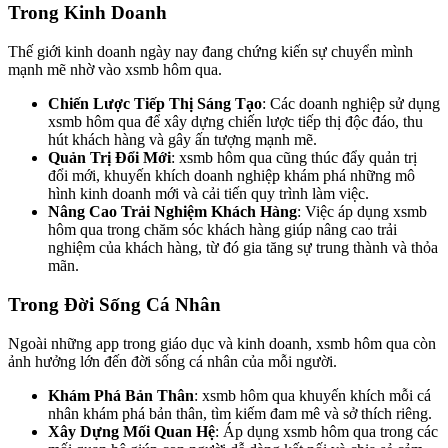
Trong Kinh Doanh
Thế giới kinh doanh ngày nay đang chứng kiến sự chuyển mình
mạnh mẽ nhờ vào xsmb hôm qua.
Chiến Lược Tiếp Thị Sáng Tạo
: Các doanh nghiệp sử dụng
xsmb hôm qua để xây dựng chiến lược tiếp thị độc đáo, thu
hút khách hàng và gây ấn tượng mạnh mẽ.
Quản Trị Đổi Mới
: xsmb hôm qua cũng thúc đẩy quản trị
đổi mới, khuyến khích doanh nghiệp khám phá những mô
hình kinh doanh mới và cải tiến quy trình làm việc.
Nâng Cao Trải Nghiệm Khách Hàng
: Việc áp dụng xsmb
hôm qua trong chăm sóc khách hàng giúp nâng cao trải
nghiệm của khách hàng, từ đó gia tăng sự trung thành và thỏa
mãn.
Trong Đời Sống Cá Nhân
Ngoài những app trong giáo dục và kinh doanh, xsmb hôm qua còn
ảnh hưởng lớn đến đời sống cá nhân của mỗi người.
Khám Phá Bản Thân
: xsmb hôm qua khuyến khích mỗi cá
nhân khám phá bản thân, tìm kiếm đam mê và sở thích riêng.
Xây Dựng Mối Quan Hệ
: Áp dụng xsmb hôm qua trong các