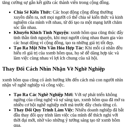
tăng cường sự gắn kết giữa các thành viên trong cộng đồng.
Chia Sẻ Kiến Thức
: Các hoạt động cộng đồng thường
xuyên diễn ra, nơi mọi người có thể chia sẻ kiến thức và kinh
nghiệm của mình với nhau, từ đó tạo ra một mạng lưới chăm
sóc lẫn nhau.
Khuyến Khích Tình Nguyện
: xsmb hôm qua cũng thúc đẩy
tinh thần tình nguyện, khi mọi người cùng nhau tham gia vào
các hoạt động vì cộng đồng, tạo ra những giá trị tốt đẹp.
Tạo Ra Một Nền Văn Hóa Hợp Tác
: Khi mỗi cá nhân đều
hiểu rõ giá trị của xsmb hôm qua, họ sẽ dễ dàng hợp tác và
làm việc cùng nhau vì lợi ích chung của xã hội.
Thay Đổi Cách Nhìn Nhận Về Nghề Nghiệp
xsmb hôm qua cũng có ảnh hưởng lớn đến cách mà con người nhìn
nhận về nghề nghiệp và công việc.
Tạo Ra Các Nghề Nghiệp Mới
: Với sự phát triển không
ngừng của công nghệ và sự sáng tạo, xsmb hôm qua đã mở ra
nhiều cơ hội nghề nghiệp mới mà trước đây chưa từng có.
Thay Đổi Quy Trình Làm Việc
: Nhiều doanh nghiệp đã bắt
đầu thay đổi quy trình làm việc của mình để thích nghi với
thời đại mới, nhờ vào những ý tưởng sáng tạo từ xsmb hôm
qua.